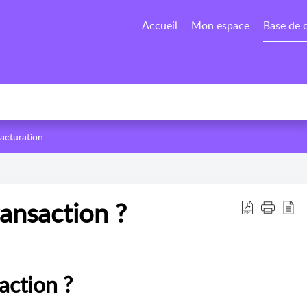
Accueil
Mon espace
Base de 
acturation
ansaction ?
action ?