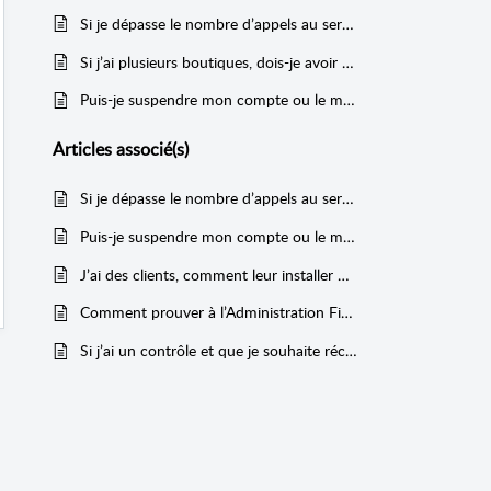
Si je dépasse le nombre d’appels au serveur prévu dans mon abonnement, qu’est-ce qu’il se passe ?
Si j’ai plusieurs boutiques, dois-je avoir plusieurs abonnements ?
Puis-je suspendre mon compte ou le mettre en pause ?
Articles
associé(s)
Si je dépasse le nombre d’appels au serveur prévu dans mon abonnement, qu’est-ce qu’il se passe ?
Puis-je suspendre mon compte ou le mettre en pause ?
J’ai des clients, comment leur installer Kiwiz ?
Comment prouver à l’Administration Fiscale que je suis en règle ?
Si j’ai un contrôle et que je souhaite récupérer mes factures, comment faire ?